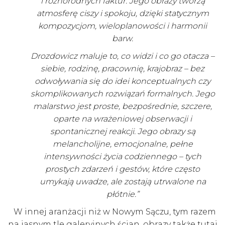
i różnorodnych faktur. Jego obrazy tworzą
atmosferę ciszy i spokoju, dzięki statycznym
kompozycjom, wieloplanowości i harmonii
barw.
Drozdowicz maluje to, co widzi i co go otacza –
siebie, rodzinę, pracownię, krajobraz – bez
odwoływania się do idei konceptualnych czy
skomplikowanych rozwiązań formalnych. Jego
malarstwo jest proste, bezpośrednie, szczere,
oparte na wrażeniowej obserwacji i
spontanicznej reakcji. Jego obrazy są
melancholijne, emocjonalne, pełne
intensywności życia codziennego – tych
prostych zdarzeń i gestów, które często
umykają uwadze, ale zostają utrwalone na
płótnie.”
W innej aranżacji niż w Nowym Sączu, tym razem
na jasnym tle galeryjnych ścian, obrazy także tutaj