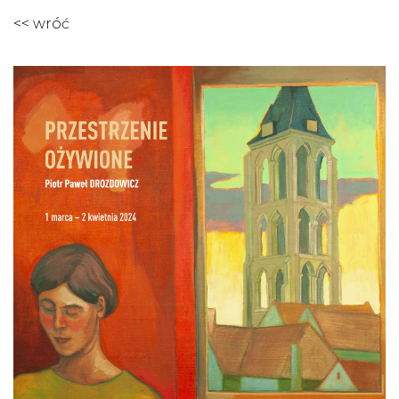
<< wróć