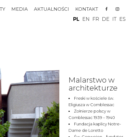
TY
MEDIA
AKTUALNOŚCI
KONTAKT
PL
EN
FR
DE
IT
ES
Malarstwo w
architekturze
Freski w kościele św.
Eligiusza w Comblessac
Żołnierze polscy w
Comblessac 1939 – 1940
Fundacja kaplicy Notre-
Dame de Loretto
Św. Conwoion – fundator