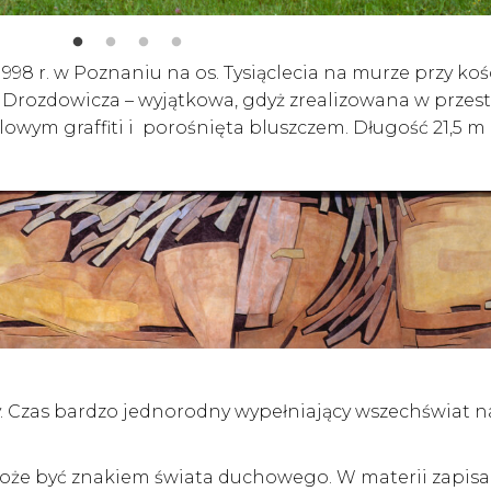
998 r. w Poznaniu na os. Tysiąclecia na murze przy koś
Drozdowicza – wyjątkowa, gdyż zrealizowana w przest
owym graffiti i porośnięta bluszczem. Długość 21,5 m ,
arny. Czas bardzo jednorodny wypełniający wszechświat n
może być znakiem świata duchowego. W materii zapisa