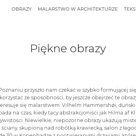
OBRAZY
MALARSTWO W ARCHITEKTURZE
TEKS
Piękne obrazy
naniu przyszło nam czekać w szybko formującej się 
skorzystać ze sposobności, by jeszcze obejrzeć te obr
nteresuje się malarstwem. Vilhelm Hammershøi, duńsk
a na czas, kiedy tacy abstrakcjoniści jak Hilma af Kli
ywistości. Niewielkie, niepozorne obrazy ukazują mis
 ściany, skupioną nad robótką krawiecką, salon z łag
de 30 w Kopenhadze z pootwieranymi drzwiami, któr