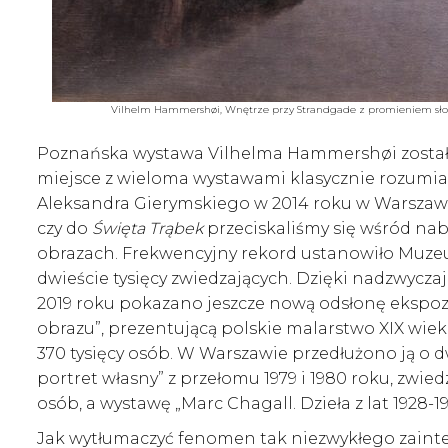
Vilhelm Hammershøi, Wnętrze przy Strandgade z promieniem słonec
Poznańska wystawa Vilhelma Hammershøi została
miejsce z wieloma wystawami klasycznie rozumi
Aleksandra Gierymskiego w 2014 roku w Warszawi
czy do
Święta Trąbek
przeciskaliśmy się wśród nab
obrazach. Frekwencyjny rekord ustanowiło Muze
dwieście tysięcy zwiedzających. Dzięki nadzwycz
2019 roku pokazano jeszcze nową odsłonę ekspozyc
obrazu”, prezentującą polskie malarstwo XIX wieku
370 tysięcy osób. W Warszawie przedłużono ją o d
portret własny” z przełomu 1979 i 1980 roku, zwied
osób, a wystawę „Marc Chagall. Dzieła z lat 1928-1
Jak wytłumaczyć fenomen tak niezwykłego zainte