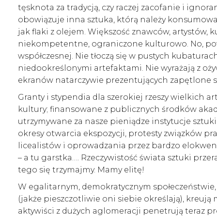
tęsknota za tradycją, czy raczej zacofanie i igno
obowiązuje inna sztuka, którą należy konsumować
jak flaki z olejem. Większość znawców, artystów, 
niekompetentne, ograniczone kulturowo. No, powi
współczesnej. Nie tłoczą się w pustych kubatura
niedookreślonymi artefaktami. Nie wyrażają z oż
ekranów natarczywie prezentujących zapętlone 
Granty i stypendia dla szerokiej rzeszy wielkich
kultury; finansowane z publicznych środków akade
utrzymywane za nasze pieniądze instytucje sztuki
okresy otwarcia ekspozycji, protesty związków 
licealistów i oprowadzania przez bardzo elokwent
– a tu garstka…. Rzeczywistość świata sztuki przeraź
tego się trzymajmy. Mamy elitę!
W egalitarnym, demokratycznym społeczeństwie, w
(jakże pieszczotliwie oni siebie określają), kreu
aktywiści z dużych aglomeracji penetrują teraz p