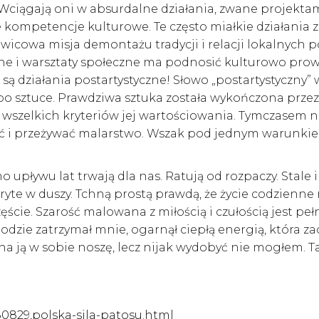
Wciągają oni w absurdalne działania, zwane projekta
ie kompetencje kulturowe. Te często miałkie działania 
wicowa misja demontażu tradycji i relacji lokalnych p
yczne i warsztaty społeczne ma podnosić kulturowo pro
i, są działania postartystyczne! Słowo „postartystyczny
po sztuce. Prawdziwa sztuka została wykończona przez
ę wszelkich kryteriów jej wartościowania. Tymczasem n
ć i przeżywać malarstwo. Wszak pod jednym warunkiem
upływu lat trwają dla nas. Ratują od rozpaczy. Stale 
ryte w duszy. Tchną prostą prawdą, że życie codzienne
ście. Szarość malowana z miłością i czułością jest peł
dzie zatrzymał mnie, ogarnął ciepłą energią, która za
a ją w sobie noszę, lecz nijak wydobyć nie mogłem. 
80829,polska-sila-patosu.html