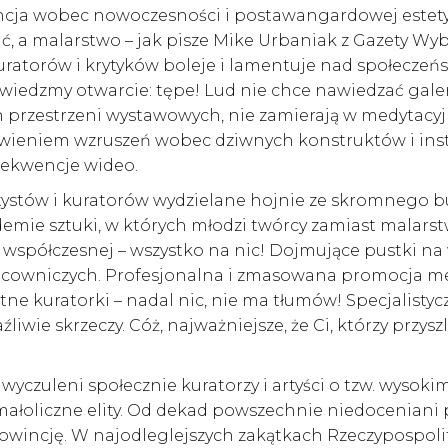
rancja wobec nowoczesności i postawangardowej estetyk
, a malarstwo – jak pisze Mike Urbaniak z Gazety Wyb
kuratorów i krytyków boleje i lamentuje nad społeczeń
edzmy otwarcie: tępe! Lud nie chce nawiedzać galeri
ch przestrzeni wystawowych, nie zamierają w medytac
ywieniem wzruszeń wobec dziwnych konstruktów i inst
sekwencje wideo.
 artystów i kuratorów wydzielane hojnie ze skromnego 
mie sztuki, w których młodzi twórcy zamiast malarstw
 współczesnej – wszystko na nic! Dojmujące pustki na
pracowniczych. Profesjonalna i zmasowana promocja m
ne kuratorki – nadal nic, nie ma tłumów! Specjalistycz
liwie skrzeczy. Cóż, najważniejsze, że Ci, którzy przyszli
yczuleni społecznie kuratorzy i artyści o tzw. wysoki
ją małoliczne elity. Od dekad powszechnie niedoceniani 
rowincję. W najodleglejszych zakątkach Rzeczypospoli