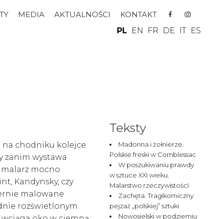
TY
MEDIA
AKTUALNOŚCI
KONTAKT
PL
EN
FR
DE
IT
ES
Teksty
na chodniku kolejce.
Madonna i żołnierze.
Polskie freski w Comblessac
azy zanim wystawa
W poszukiwaniu prawdy
i malarz mocno
w sztuce XXI wieku.
nt, Kandynsky, czy
Malarstwo rzeczywistoścI
ternie malowane
Zachęta. Tragikomiczny
odnie rozświetlonym
pejzaż „polskiej” sztuki
Nowosielski w podziemiu
e wciąga oko w ciemną