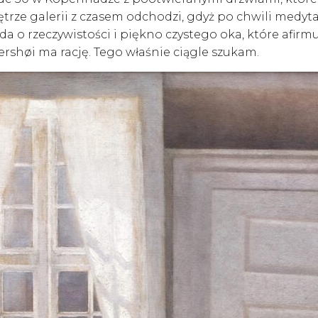
ętrze galerii z czasem odchodzi, gdyż po chwili medyt
o rzeczywistości i piękno czystego oka, które afirmuj
shøi ma rację. Tego właśnie ciągle szukam.