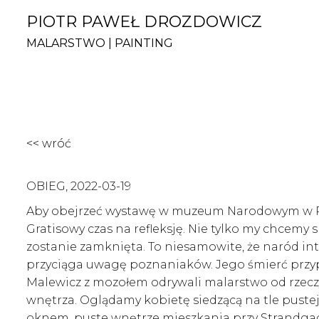
PIOTR PAWEŁ DROZDOWICZ
MALARSTWO | PAINTING
<< wróć
OBIEG, 2022-03-19
Aby obejrzeć wystawę w muzeum Narodowym w Poz
Gratisowy czas na refleksję. Nie tylko my chcemy 
zostanie zamknięta. To niesamowite, że naród i
przyciąga uwagę poznaniaków. Jego śmierć przypad
Malewicz z mozołem odrywali malarstwo od rzecz
wnętrza. Oglądamy kobietę siedzącą na tle pustej
oknem, puste wnętrze mieszkania przy Strandga