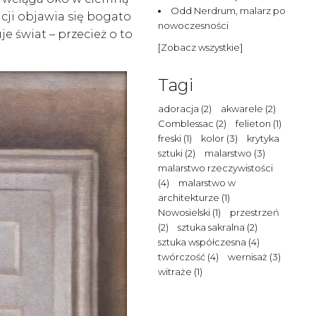
Odd Nerdrum, malarz po
acji objawia się bogato
nowoczesności
e świat – przecież o to
[Zobacz wszystkie]
Tagi
adoracja
(2)
akwarele
(2)
Comblessac
(2)
felieton
(1)
freski
(1)
kolor
(3)
krytyka
sztuki
(2)
malarstwo
(3)
malarstwo rzeczywistości
(4)
malarstwo w
architekturze
(1)
Nowosielski
(1)
przestrzeń
(2)
sztuka sakralna
(2)
sztuka współczesna
(4)
twórczość
(4)
wernisaż
(3)
witraże
(1)