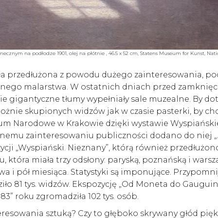
znym na podłodze 1901, olej na płótnie , 46.5 x 52 cm, Statens Museum for Kunst, Nati
 przedłużona z powodu dużego zainteresowania, pod
anego malarstwa. W ostatnich dniach przed zamknię
e gigantyczne tłumy wypełniały sale muzealne. By do
ożnie skupionych widzów jak w czasie pasterki, by ch
um Narodowe w Krakowie dzięki wystawie Wyspiańskie
ajnemu zainteresowaniu publiczności dodano do niej „A
ji „Wyspiański. Nieznany”, którą również przedłużono
, która miała trzy odsłony: paryską, poznańską i warsz
wa i pół miesiąca. Statystyki są imponujące. Przypomni
ziło 81 tys. widzów. Ekspozycję „Od Moneta do Gauguina
983” roku zgromadziła 102 tys. osób.
resowania sztuką? Czy to głęboko skrywany głód pięk