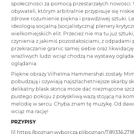
społeczności za pomocą przestarzałych nowości. 
obywateli, którym arbitralnie przypisuje się nisk
zdrowe rozumienie piękna i prawdziwej sztuki. Le
ideologią socjalną (socjalistyczną) plenery kryt
wielkomiejskich elit. Przecież nie ma tu już sztuk
czynienia z jakimiś pozostałościami, z odpadami 
przekraczanie granic samej siebie oraz likwidacj
wrażliwych ludzi wciąż chodzą na wystawy ogląda
oglądania.
Piękne obrazy Vilhelma Hammershøi zostały. Mimo 
pobudzają i ożywiają najszlachetniejsze skarby sk
delikatny blask słońca może dać niezmącone szczę
pustego pokoju z połyskliwą wazą stojącą na komo
melodię w sercu. Chyba znam tę muzykę. Od dawn
wciąż ma rację!
PRZYPISY
[i]
https://poznan.wyborcza.pl/poznan/7,89336,271