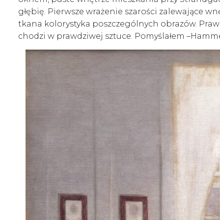
głębię. Pierwsze wrażenie szarości zalewające wn
tkana kolorystyka poszczególnych obrazów. Prawda 
chodzi w prawdziwej sztuce. Pomyślałem –Hammer