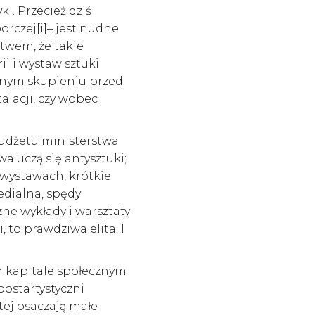
i. Przecież dziś
orczej
[i]
– jest nudne
stwem, że takie
i i wystaw sztuki
yjnym skupieniu przed
alacji, czy wobec
budżetu ministerstwa
a uczą się antysztuki;
 wystawach, krótkie
edialna, spędy
ne wykłady i warsztaty
, to prawdziwa elita. I
m kapitale społecznym
postartystyczni
tej osaczają małe