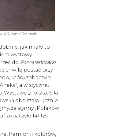
onal Gallery of Denmark
obnie, jak miało to
ciem wystawy
trzeć do
Pomarańczarki
,
oć chwilę postać przy
go, którą zobaczyło
neks”, a w styczniu
. Wystawę „Polska. Siła
awską obejrzało łącznie
jmy, że słynny „Polaków
” zobaczyło 141 tys.
na, harmonii kolorów,