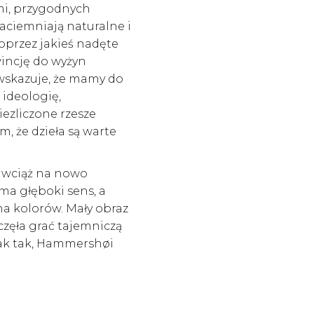
mi, przygodnych
zaciemniają naturalne i
oprzez jakieś nadęte
wincję do wyżyn
” wskazuje, że mamy do
 ideologię,
iezliczone rzesze
, że dzieła są warte
i wciąż na nowo
 ma głęboki sens, a
na kolorów. Mały obraz
częła grać tajemniczą
Tak tak, Hammershøi